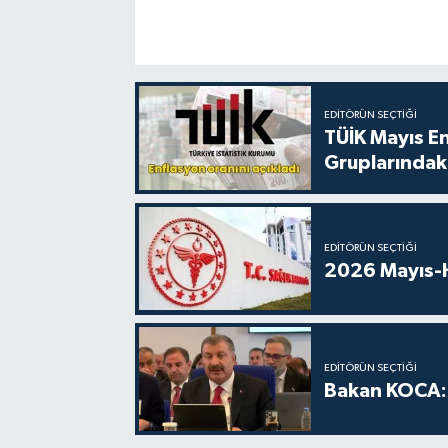
EDITÖRÜN SEÇTIĞI
TÜİK Mayıs E
Gruplarındaki
EDITÖRÜN SEÇTIĞI
2026 Mayıs-H
EDITÖRÜN SEÇTIĞI
Bakan KOCA: 