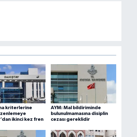
ma kriterlerine
AYM: Mal bildiriminde
düzenlemeye
bulunulmamasına disiplin
’dan ikinci kez fren
cezası gereklidir