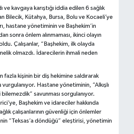
ı ve kavgaya karıştığı iddia edilen 6 sağlık
 Bilecik, Kütahya, Bursa, Bolu ve Kocaeli’ye
arı, hastane yönetiminin ve Başhekim’in
adan sonra önlem alınmaması, ikinci olayın
du. Çalışanlar, “Başhekim, ilk olayda
elik olmazdı. İdarecilerin ihmali neden
fazla kişinin bir diş hekimine saldırarak
 vurgulanıyor. Hastane yönetiminin, “Alkışlı
 bilemezdik” savunması sorgulanıyor.
irici’ye, Başhekim ve idareciler hakkında
lık çalışanlarının güvenliği için önlemler
enin “Teksas’a döndüğü” eleştirisi, yönetimin