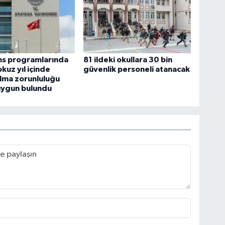
ans programlarında
81 ildeki okullara 30 bin
kuz yıl içinde
güvenlik personeli atanacak
lma zorunluluğu
uygun bulundu