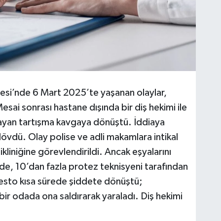
nesi’nde 6 Mart 2025’te yaşanan olaylar,
sai sonrası hastane dışında bir diş hekimi ile
layan tartışma kavgaya dönüştü. İddiaya
dövdü. Olay polise ve adli makamlara intikal
ikliniğine görevlendirildi. Ancak eşyalarını
e, 10’dan fazla protez teknisyeni tarafından
testo kısa sürede şiddete dönüştü;
 bir odada ona saldırarak yaraladı. Diş hekimi