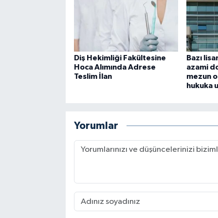
Diş Hekimliği Fakültesine
Bazı lis
Hoca Alımında Adrese
azami do
Teslim İlan
mezun o
hukuka 
Yorumlar