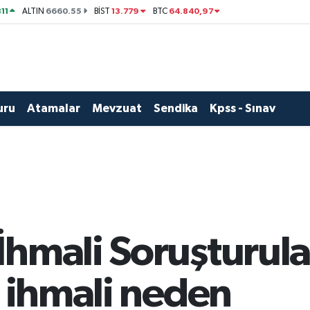
11
6660.55
13.779
64.840,97
ALTIN
BİST
BTC
uru
Atamalar
Mevzuat
Sendika
Kpss - Sınav
İhmali Soruşturul
n ihmali neden