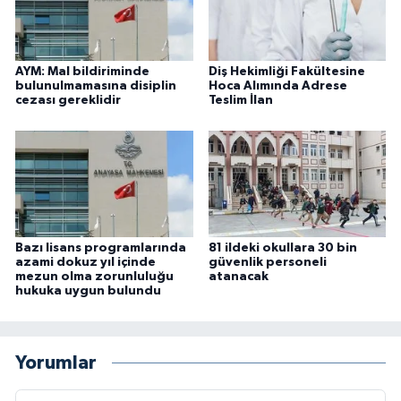
AYM: Mal bildiriminde
Diş Hekimliği Fakültesine
bulunulmamasına disiplin
Hoca Alımında Adrese
cezası gereklidir
Teslim İlan
Bazı lisans programlarında
81 ildeki okullara 30 bin
azami dokuz yıl içinde
güvenlik personeli
mezun olma zorunluluğu
atanacak
hukuka uygun bulundu
Yorumlar