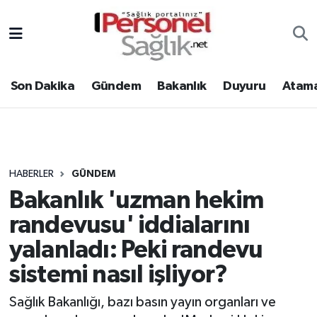
Son Dakika
Nöbetçi Eczaneler
Son Dakika
Gündem
Bakanlık
Duyuru
Atama
Gündem
Hava Durumu
Bakanlık
Trafik Durumu
Duyuru
Süper Lig Puan Durumu ve Fikstür
HABERLER
GÜNDEM
Bakanlık 'uzman hekim
Atamalar
Tüm Manşetler
randevusu' iddialarını
Mevzuat
Son Dakika Haberleri
yalanladı: Peki randevu
sistemi nasıl işliyor?
Sendika
Haber Arşivi
Sağlık Bakanlığı, bazı basın yayın organları ve
Kpss - Sınav