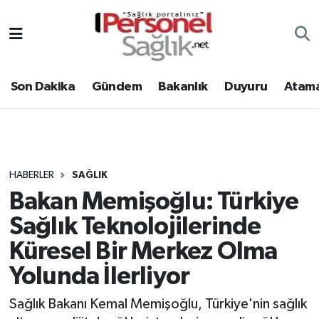
Son Dakika
Nöbetçi Eczaneler
Son Dakika
Gündem
Bakanlık
Duyuru
Atama
Gündem
Hava Durumu
Bakanlık
Trafik Durumu
Duyuru
Süper Lig Puan Durumu ve Fikstür
HABERLER
SAĞLIK
Bakan Memişoğlu: Türkiye
Atamalar
Tüm Manşetler
Sağlık Teknolojilerinde
Mevzuat
Son Dakika Haberleri
Küresel Bir Merkez Olma
Yolunda İlerliyor
Sendika
Haber Arşivi
Sağlık Bakanı Kemal Memişoğlu, Türkiye'nin sağlık
Kpss - Sınav