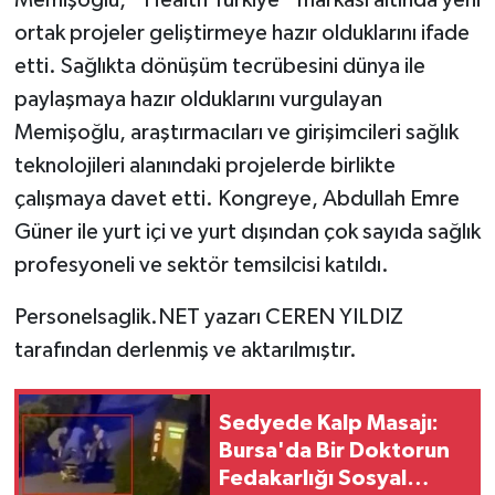
Memişoğlu, ''Health Türkiye'' markası altında yeni
ortak projeler geliştirmeye hazır olduklarını ifade
etti. Sağlıkta dönüşüm tecrübesini dünya ile
paylaşmaya hazır olduklarını vurgulayan
Memişoğlu, araştırmacıları ve girişimcileri sağlık
teknolojileri alanındaki projelerde birlikte
çalışmaya davet etti. Kongreye, Abdullah Emre
Güner ile yurt içi ve yurt dışından çok sayıda sağlık
profesyoneli ve sektör temsilcisi katıldı.
Personelsaglik.NET yazarı CEREN YILDIZ
tarafından derlenmiş ve aktarılmıştır.
Sedyede Kalp Masajı:
Bursa'da Bir Doktorun
Fedakarlığı Sosyal