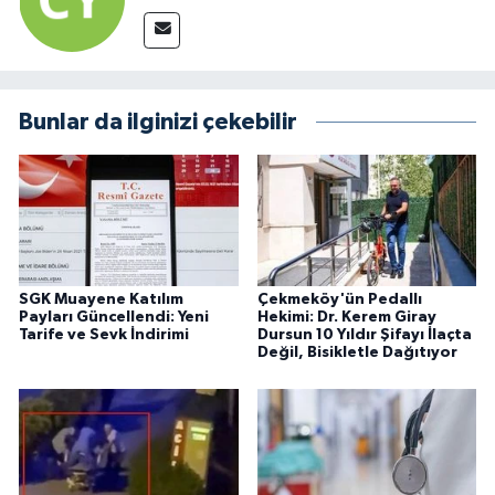
Bunlar da ilginizi çekebilir
SGK Muayene Katılım
Çekmeköy'ün Pedallı
Payları Güncellendi: Yeni
Hekimi: Dr. Kerem Giray
Tarife ve Sevk İndirimi
Dursun 10 Yıldır Şifayı İlaçta
Değil, Bisikletle Dağıtıyor