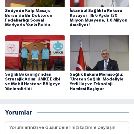
Sedyede Kalp Masajı:
İstanbul Sağlıkta Rekora
Bursa'da Bir Doktorun
Koşuyor: İlk 6 Ayda 130
Fedakarlığı Sosyal
Milyon Muayene, 1,6 Milyon
Medyada Yankı Buldu
Ameliyat!
Sağlık Bakanlığı'ndan
Sağlık Bakanı Memişoğlu:
Stratejik Adım: UMKE Ekibi
'Üreten Sağlık' Modeliyle
ve Mobil Hastane Bölgeye
Yerli İlaç ve Teknoloji
Yönlendirildi
Hamlesi Başlıyor
Yorumlar