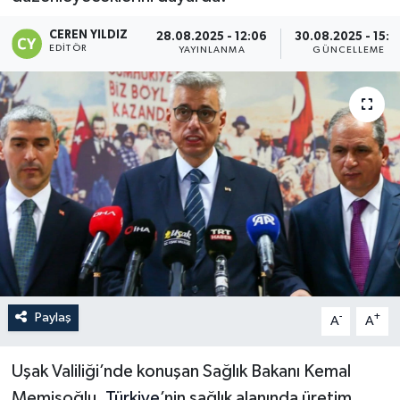
CEREN YILDIZ
28.08.2025 - 12:06
30.08.2025 - 15:1
EDITÖR
YAYINLANMA
GÜNCELLEME
Paylaş
-
+
A
A
Uşak Valiliği’nde konuşan Sağlık Bakanı Kemal
Memişoğlu,
Türkiye
’nin sağlık alanında üretim