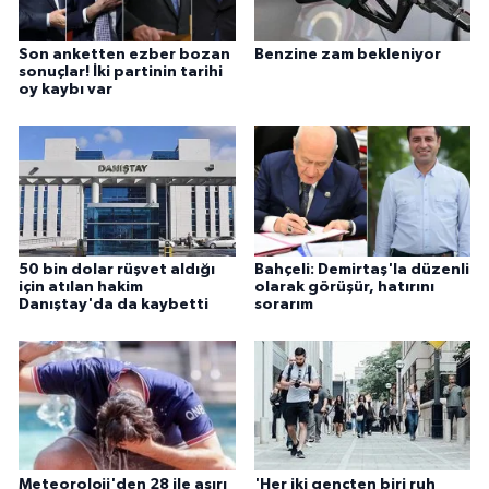
Son anketten ezber bozan
Benzine zam bekleniyor
sonuçlar! İki partinin tarihi
oy kaybı var
50 bin dolar rüşvet aldığı
Bahçeli: Demirtaş'la düzenli
için atılan hakim
olarak görüşür, hatırını
Danıştay'da da kaybetti
sorarım
Meteoroloji'den 28 ile aşırı
'Her iki gençten biri ruh