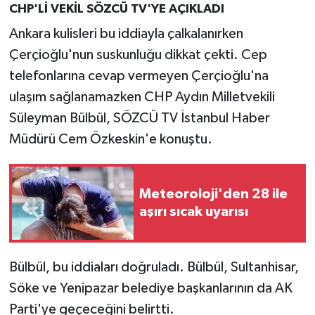
CHP'Lİ VEKİL SÖZCÜ TV'YE AÇIKLADI
Ankara kulisleri bu iddiayla çalkalanırken
Çerçioğlu'nun suskunluğu dikkat çekti. Cep
telefonlarına cevap vermeyen Çerçioğlu'na
ulaşım sağlanamazken CHP Aydın Milletvekili
Süleyman Bülbül, SÖZCÜ TV İstanbul Haber
Müdürü Cem Özkeskin'e konuştu.
Meteoroloji'den 28 ile
aşırı sıcak uyarısı
Bülbül, bu iddiaları doğruladı. Bülbül, Sultanhisar,
Söke ve Yenipazar belediye başkanlarının da AK
Parti'ye geçeceğini belirtti.