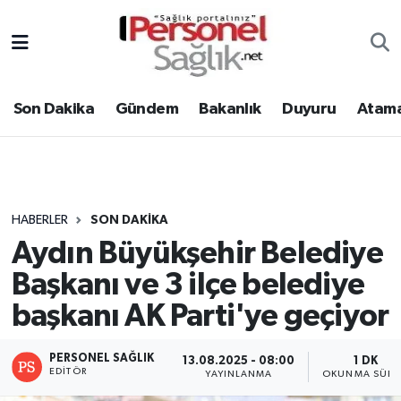
Son Dakika
Nöbetçi Eczaneler
Son Dakika
Gündem
Bakanlık
Duyuru
Atama
Gündem
Hava Durumu
Bakanlık
Trafik Durumu
Duyuru
Süper Lig Puan Durumu ve Fikstür
HABERLER
SON DAKIKA
Aydın Büyükşehir Belediye
Atamalar
Tüm Manşetler
Başkanı ve 3 ilçe belediye
Mevzuat
Son Dakika Haberleri
başkanı AK Parti'ye geçiyor
Sendika
Haber Arşivi
PERSONEL SAĞLIK
13.08.2025 - 08:00
1 DK
EDITÖR
YAYINLANMA
OKUNMA SÜRE
Kpss - Sınav