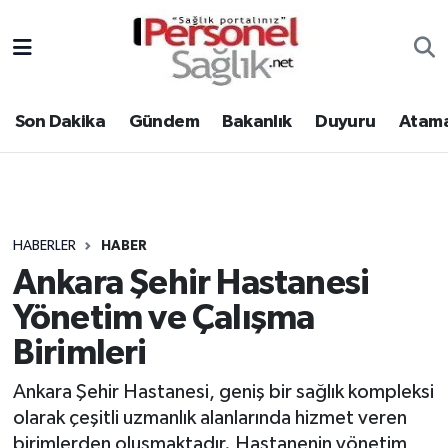
Son Dakika
Nöbetçi Eczaneler
Son Dakika
Gündem
Bakanlık
Duyuru
Atama
Gündem
Hava Durumu
Bakanlık
Trafik Durumu
Duyuru
Süper Lig Puan Durumu ve Fikstür
HABERLER
HABER
Ankara Şehir Hastanesi
Atamalar
Tüm Manşetler
Yönetim ve Çalışma
Mevzuat
Son Dakika Haberleri
Birimleri
Sendika
Haber Arşivi
Ankara Şehir Hastanesi, geniş bir sağlık kompleksi
olarak çeşitli uzmanlık alanlarında hizmet veren
Kpss - Sınav
birimlerden oluşmaktadır. Hastanenin yönetim