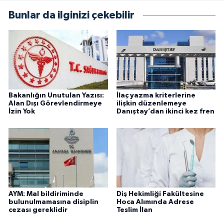
Bunlar da ilginizi çekebilir
Bakanlığın Unutulan Yazısı:
İlaç yazma kriterlerine
Alan Dışı Görevlendirmeye
ilişkin düzenlemeye
İzin Yok
Danıştay’dan ikinci kez fren
AYM: Mal bildiriminde
Diş Hekimliği Fakültesine
bulunulmamasına disiplin
Hoca Alımında Adrese
cezası gereklidir
Teslim İlan