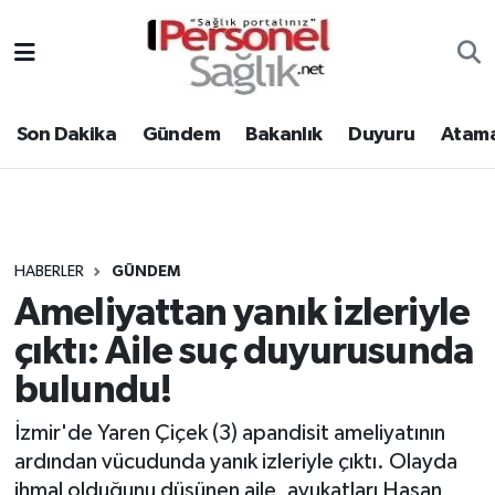
Son Dakika
Nöbetçi Eczaneler
Son Dakika
Gündem
Bakanlık
Duyuru
Atama
Gündem
Hava Durumu
Bakanlık
Trafik Durumu
Duyuru
Süper Lig Puan Durumu ve Fikstür
HABERLER
GÜNDEM
Ameliyattan yanık izleriyle
Atamalar
Tüm Manşetler
çıktı: Aile suç duyurusunda
Mevzuat
Son Dakika Haberleri
bulundu!
Sendika
Haber Arşivi
İzmir'de Yaren Çiçek (3) apandisit ameliyatının
ardından vücudunda yanık izleriyle çıktı. Olayda
Kpss - Sınav
ihmal olduğunu düşünen aile, avukatları Hasan