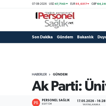
47,7143
55,0317
64,24
07-08-2026
USD
EUR
GBP
Son Dakika
Nöbetçi Eczaneler
Gündem
Hava Durumu
Son Dakika
Gündem
Bakanlık
Duy
Bakanlık
Trafik Durumu
Duyuru
Süper Lig Puan Durumu ve Fikstür
Atamalar
Tüm Manşetler
HABERLER
GÜNDEM
Mevzuat
Son Dakika Haberleri
Ak Parti: Üni
Sendika
Haber Arşivi
PERSONEL SAĞLIK
17.05.2026 - 16:28
Kpss - Sınav
EDITÖR
YAYINLANMA