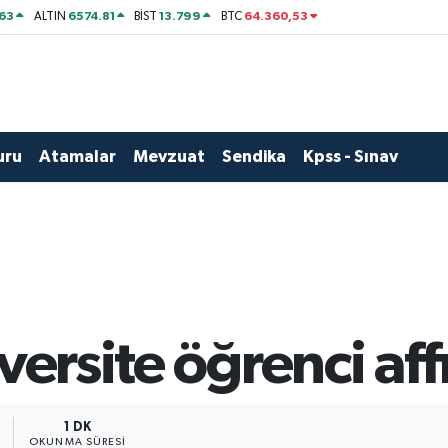
63
6574.81
13.799
64.360,53
ALTIN
BİST
BTC
uru
Atamalar
Mevzuat
Sendika
Kpss - Sınav
versite öğrenci aff
1 DK
OKUNMA SÜRESI