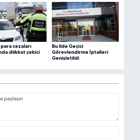
 para cezaları
Bu ilde Geçici
nda diikkat çekici
Görevlendirme İptalleri
Genişletildi