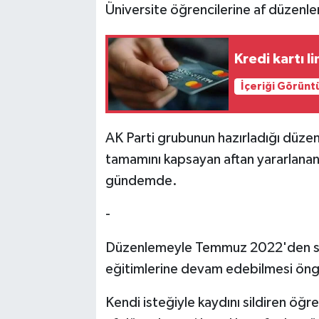
Üniversite öğrencilerine af düzenl
Kredi kartı l
İçeriği Görünt
AK Parti grubunun hazırladığı düze
tamamını kapsayan aftan yararlanan
gündemde.
-
Düzenlemeyle Temmuz 2022'den sonra 
eğitimlerine devam edebilmesi öng
Kendi isteğiyle kaydını sildiren öğre