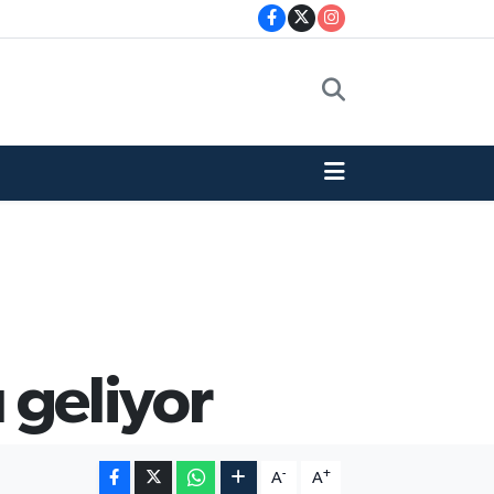
ı geliyor
-
+
A
A