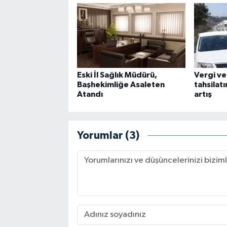
Eski İl Sağlık Müdürü,
Vergi ve
Başhekimliğe Asaleten
tahsilatı
Atandı
artış
Yorumlar (3)