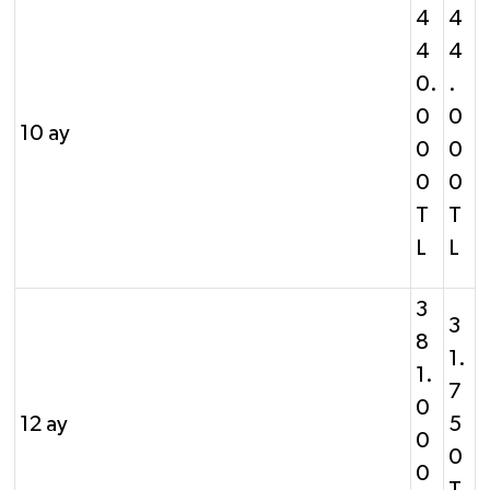
4
4
4
4
0.
.
0
0
10 ay
0
0
0
0
T
T
L
L
3
3
8
1.
1.
7
0
12 ay
5
0
0
0
T