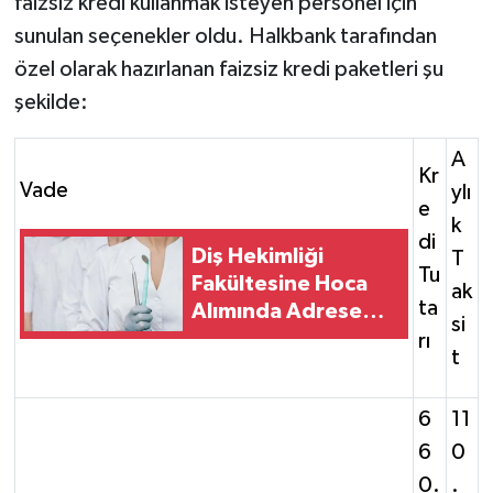
faizsiz kredi kullanmak isteyen personel için
sunulan seçenekler oldu. Halkbank tarafından
özel olarak hazırlanan faizsiz kredi paketleri şu
şekilde:
A
Kr
Vade
ylı
e
k
di
Diş Hekimliği
T
Tu
Fakültesine Hoca
ak
ta
Alımında Adrese
si
Teslim İlan
rı
t
6
11
6
0
0.
.