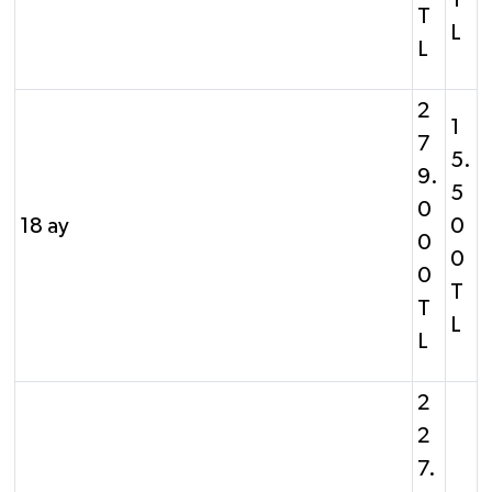
T
L
L
2
1
7
5.
9.
5
0
18 ay
0
0
0
0
T
T
L
L
2
2
7.