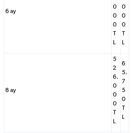
0
0
6 ay
0
0
0
0
T
T
L
L
5
6
2
5.
6.
7
0
8 ay
5
0
0
0
T
T
L
L