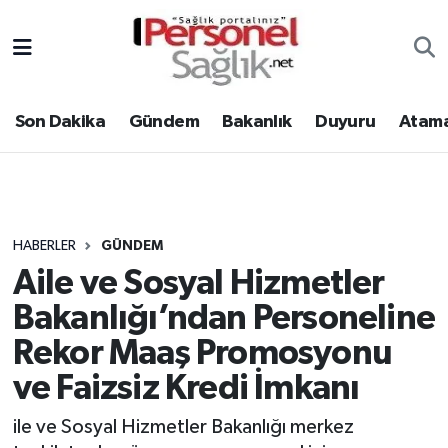
Son Dakika
Nöbetçi Eczaneler
Son Dakika
Gündem
Bakanlık
Duyuru
Atama
Gündem
Hava Durumu
Bakanlık
Trafik Durumu
Duyuru
Süper Lig Puan Durumu ve Fikstür
HABERLER
GÜNDEM
Aile ve Sosyal Hizmetler
Atamalar
Tüm Manşetler
Bakanlığı’ndan Personeline
Mevzuat
Son Dakika Haberleri
Rekor Maaş Promosyonu
ve Faizsiz Kredi İmkanı
Sendika
Haber Arşivi
ile ve Sosyal Hizmetler Bakanlığı merkez
Kpss - Sınav