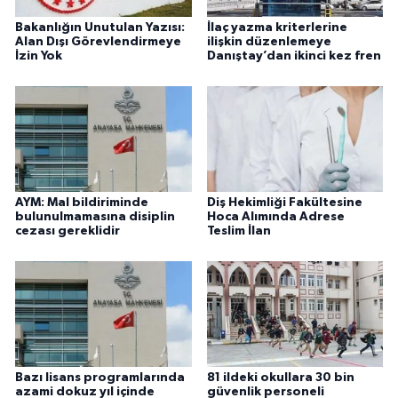
Bakanlığın Unutulan Yazısı:
İlaç yazma kriterlerine
Alan Dışı Görevlendirmeye
ilişkin düzenlemeye
İzin Yok
Danıştay’dan ikinci kez fren
AYM: Mal bildiriminde
Diş Hekimliği Fakültesine
bulunulmamasına disiplin
Hoca Alımında Adrese
cezası gereklidir
Teslim İlan
Bazı lisans programlarında
81 ildeki okullara 30 bin
azami dokuz yıl içinde
güvenlik personeli