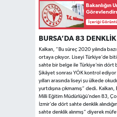
Bakanlığın Un
Görevlendir
İçeriği Görünt
BURSA’DA 83 DENKLİK
Kalkan, “Bu süreç 2020 yılında bazı 
ortaya çıkıyor. Liseyi Türkiye’de bi
sahte bir belge ile Türkiye’nin dört b
Şikâyet sonrası YÖK kontrol ediyor
yılları arasında liseyi şu ülkede oku
yurtdışına çıkmamış” dedi. Kalkan, B
Milli Eğitim Müdürlüğü’nden 83, Ç
İzmir’de dört sahte denklik alındığı
sahte denklik alınmış” diyerek müfett