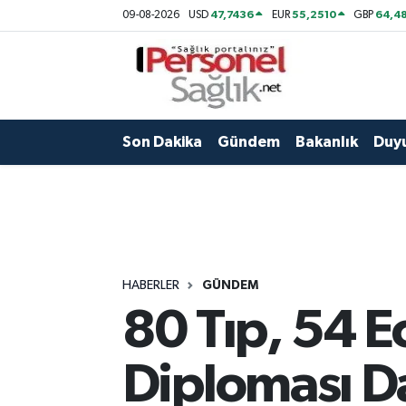
47,7436
55,2510
64,48
09-08-2026
USD
EUR
GBP
Son Dakika
Nöbetçi Eczaneler
Gündem
Hava Durumu
Son Dakika
Gündem
Bakanlık
Duy
Bakanlık
Trafik Durumu
Duyuru
Süper Lig Puan Durumu ve Fikstür
Atamalar
Tüm Manşetler
HABERLER
GÜNDEM
Mevzuat
Son Dakika Haberleri
80 Tıp, 54 E
Sendika
Haber Arşivi
Diploması Dan
Kpss - Sınav