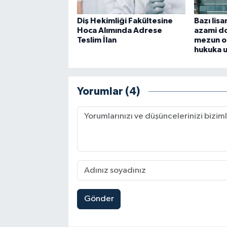
Diş Hekimliği Fakültesine
Bazı lis
Hoca Alımında Adrese
azami do
Teslim İlan
mezun o
hukuka 
Yorumlar (4)
Gönder