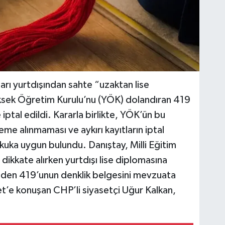
ları yurtdışından sahte “uzaktan lise
Yüksek Öğretim Kurulu’nu (YÖK) dolandıran 419
e iptal edildi. Kararla birlikte, YÖK’ün bu
eme alınmaması ve aykırı kayıtların iptal
uka uygun bulundu. Danıştay, Milli Eğitim
dikkate alırken yurtdışı lise diplomasına
iden 419’unun denklik belgesini mevzuata
yet’e konuşan CHP’li siyasetçi Uğur Kalkan,