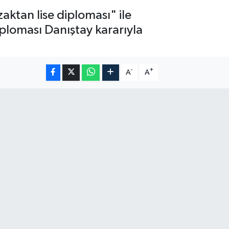
aktan lise diploması" ile
diploması Danıştay kararıyla
-
+
A
A