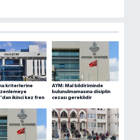
ma kriterlerine
AYM: Mal bildiriminde
düzenlemeye
bulunulmamasına disiplin
’dan ikinci kez fren
cezası gereklidir