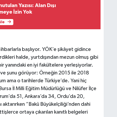
utulan Yazısı: Alan Dışı
meye İzin Yok
üle
ihbarlarla başlıyor. YÖK’e şikâyet gidince
tirdikleri halde, yurtdışından mezun olmuş gibi
ir yanındaki en iyi fakültelere yerleşiyorlar.
 ve şunu görüyor: Örneğin 2015 ile 2018
dum ama o tarihlerde Türkiye’de. Yani hiç
ursa İl Milli Eğitim Müdürlüğü ve Nilüfer İlçe
orum’da 51, Ankara’da 34, Ordu’da 20,
nı aktarırken “Bakû Büyükelçiliği’nden dahi
işlerce ortaya çıkarılan kanıtlı belgeleri