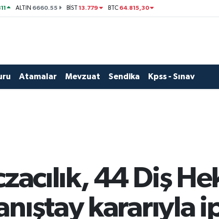
11
6660.55
13.779
64.815,30
ALTIN
BİST
BTC
uru
Atamalar
Mevzuat
Sendika
Kpss - Sınav
czacılık, 44 Diş He
ıştay kararıyla ip