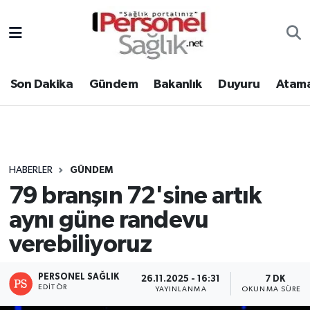
Son Dakika
Nöbetçi Eczaneler
Son Dakika
Gündem
Bakanlık
Duyuru
Atama
Gündem
Hava Durumu
Bakanlık
Trafik Durumu
Duyuru
Süper Lig Puan Durumu ve Fikstür
HABERLER
GÜNDEM
79 branşın 72'sine artık
Atamalar
Tüm Manşetler
aynı güne randevu
Mevzuat
Son Dakika Haberleri
verebiliyoruz
Sendika
Haber Arşivi
PERSONEL SAĞLIK
26.11.2025 - 16:31
7 DK
EDITÖR
YAYINLANMA
OKUNMA SÜRESI
Kpss - Sınav