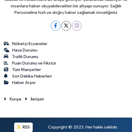
insanlara haber okuyabilecekleri bir altyapı sunuyor. Sağlık
Personeline hızlı ve doğru haber sağlamak önceliğimiz
Nöbetçi Eczaneler
Hava Durumu
Trafik Durumu
Puan Durumu ve Fikstür
Tüm Manşetler
Son Dakika Haberleri
Haber Arşivi
Künye
İletişim
RSS
Copyright © 2023. Her hakkı saklıdır.