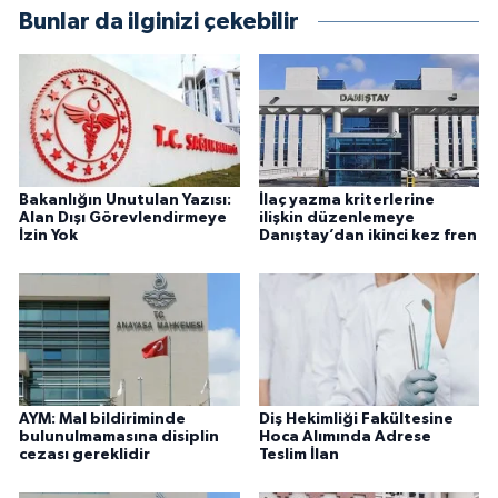
Bunlar da ilginizi çekebilir
Bakanlığın Unutulan Yazısı:
İlaç yazma kriterlerine
Alan Dışı Görevlendirmeye
ilişkin düzenlemeye
İzin Yok
Danıştay’dan ikinci kez fren
AYM: Mal bildiriminde
Diş Hekimliği Fakültesine
bulunulmamasına disiplin
Hoca Alımında Adrese
cezası gereklidir
Teslim İlan