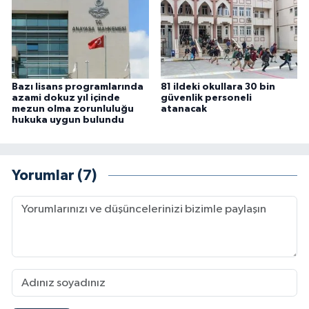
Bazı lisans programlarında
81 ildeki okullara 30 bin
azami dokuz yıl içinde
güvenlik personeli
mezun olma zorunluluğu
atanacak
hukuka uygun bulundu
Yorumlar (7)