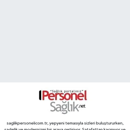
saglikpersonelicom.tr, yepyeni temasıyla sizleri buluştururken,
sadelik ve modernizmi bir araya getiriyor. Şatafattan kaçınıyor ve