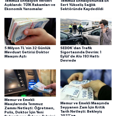
Temmuz Enflasyon Verileri
Temmuz Enflasyonunda En
Açıklandı: TÜİK Rakamları ve
Sert Yükseliş Sağlık
Ekonomik Yansımalar
Sektöründe Kaydedildi
5 Milyon TL'nin 32 Günlük
SEDDK'dan Trafik
Mevduat Getirisi Doktor
Sigortasında Devrim: 1
Maaşını Aştı
Eylül'de Alo 193 Hattı
Devrede
Memur ve Emekli
Memur ve Emekli Maaşında
Maaşlarında Temmuz
Seyyanen Zam İçin Kritik
Zammı Netleşti: Öğretmen,
Tarih Netleşti: Bekleyiş
Polis, Doktor İçin Yeni
2027'ye