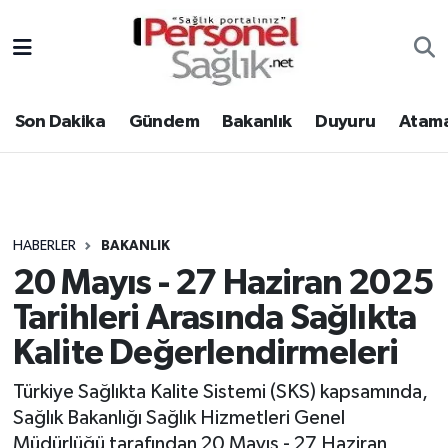
Son Dakika
Nöbetçi Eczaneler
Son Dakika
Gündem
Bakanlık
Duyuru
Atama
Gündem
Hava Durumu
Bakanlık
Trafik Durumu
Duyuru
Süper Lig Puan Durumu ve Fikstür
HABERLER
BAKANLIK
20 Mayıs - 27 Haziran 2025
Atamalar
Tüm Manşetler
Tarihleri Arasında Sağlıkta
Mevzuat
Son Dakika Haberleri
Kalite Değerlendirmeleri
Sendika
Haber Arşivi
Türkiye Sağlıkta Kalite Sistemi (SKS) kapsamında,
Sağlık Bakanlığı Sağlık Hizmetleri Genel
Kpss - Sınav
Müdürlüğü tarafından 20 Mayıs - 27 Haziran