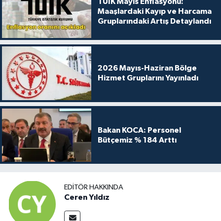
TÜİK Mayıs Enflasyonu:
Maaşlardaki Kayıp ve Harcama
Gruplarındaki Artış Detaylandı
2026 Mayıs-Haziran Bölge
Hizmet Gruplarını Yayınladı
Bakan KOCA: Personel
Bütçemiz % 184 Arttı
EDITÖR HAKKINDA
Ceren Yıldız